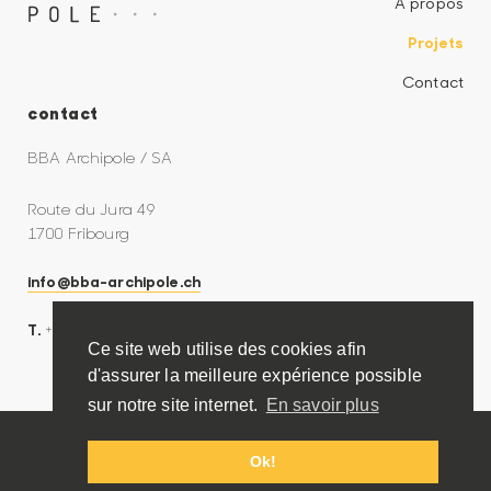
À propos
Projets
Contact
contact
BBA Archipole / SA
Route du Jura 49
1700
Fribourg
info@bba-archipole.ch
T.
+41 26 424 88 55
Ce site web utilise des cookies afin
d'assurer la meilleure expérience possible
sur notre site internet.
En savoir plus
Ok!
© 2018 BBA ARCHIPOLE
Diabolo design | Création de site web